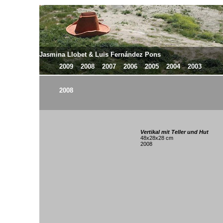
Jasmina Llobet & Luis Fernández Pons
2009
2008
2007
2006
2005
2004
2003
2008
Vertikal mit Teller und Hut
48x28x28 cm
2008