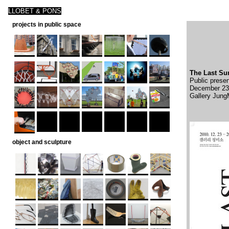
LLOBET & PONS
projects in public space
The Last S
Public presen
December 23 
Gallery Jung
object and sculpture