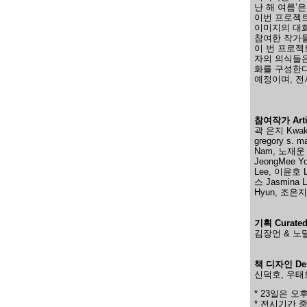
난 해 여름’
이번 프로젝트
이미지의 대화
참여한 작가들
이 번 프로젝
자의 의식들은
화를 구성한다
예정이며, 전
참여작가 Artis
곽 은지 Kwak
gregory s.
Nam, 노재운 
JeongMee Y
Lee, 이윤호 
스 Jasmina L
Hyun, 조은지 
기획 Curated
김장언 & 노말타입
책 디자인 Des
신덕호, 우태희, 정
* 23일은 
* 전시기간 중